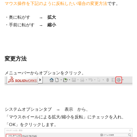
マウス操作を下記のように反転したい場合の変更方法
です。
部品のミラー
部品表
重複定義
鋼材
鋼材レイ
・奥に転がす →
拡大
検索
・手前に転がす →
縮小
変更方法
メニューバーからオプションをクリック。
システムオプションタブ → 表示 から、
「マウスホイールによる拡大/縮小を反転」にチェックを入れ、
「OK」をクリックします。