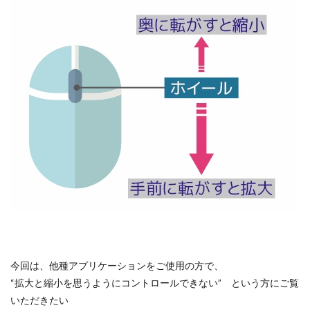
セミナー
ダウエルピン記号
データ活用
デカル
テンプレート
トリム
トレース
ネジ
ねじ山
パック&ゴー
パワートリム
ビューのトリミング
フ
フィルパターン
フィレット
フォント
ブラインド
ヘリカルとスパイラル
マウスジェスチャー
マウスポイ
ミラー
モーションスタディ
モデリング
モデルの
よくわかる！SOLIDWORKS活用研修3次元設計
ラップ
レイアウトスケッチ
ロフト
中間ファイル
仮想交
分割ライン
参照ジオメトリ
参考寸法
合致
合
図面ドキュメント
図面ビュー
図面作成
基礎
寸法配置
干渉認識
強度解析
形状違い
投影
操作基礎講習会
新表示方向
材料
材料力学
板
構成部品プレビューウィンド
構成部品置き換え
機械製
今回は、他種アプリケーションをご使用の方で、
“拡大と縮小を思うようにコントロールできない” という方にご覧
穴ウィザード
組み合わせ
線種
色設定
薄板フ
いただきたい
表示方向
設計変更
詳細穴
講座
講習
質