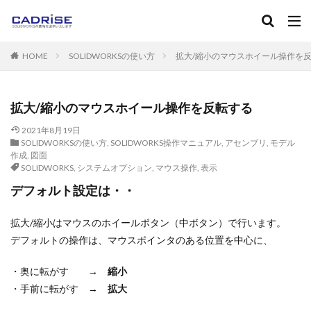
キーワード
HOME
SOLIDWORKSの使い方
拡大/縮小のマウスホイール操作を
SOLIDWORKS
ソリッドワークス
フィレット
ねじ
マニュアル
カテゴリー
拡大/縮小のマウスホイール操作を反転する
2021年8月19日
SOLIDWORKSの使い方
,
SOLIDWORKS操作マニュアル
,
アセンブリ
,
モデル
作成
,
図面
タグ
SOLIDWORKS
,
システムオプション
,
マウス操作
,
表示
2D-CAD
3D-CAD
3DPDF
３Dプリンタ
AutoC
デフォルト設定は・・
Instant3D
RealView Graphics
SOLIDWORKS
SOL
Standard
Toolbox
アセンブリ
アノテートアイテム
拡大/縮小はマウスのホイールボタン（中ボタン）で行います。
デフォルトの操作は、マウスポインタのある位置を中心に、
エンティティ
エンティティオフセット
エンティティの
カーブ
キャンペーン
グレード
コンフィギュレー
・奥に転がす →
縮小
サブアセンブリ
シェル
システムオプション
ショ
・手前に転がす →
拡大
スケッチフィレット
スケッチ修復
スケッチ編集