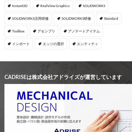
Instant3D
RealView Graphics
SOLIDWORKS
SOLIDWORKS活用研修
SOLIDWORKS研修
Standard
Toolbox
アセンブリ
アノテートアイテム
インポート
エッジの選択
エンティティ
CADRISEは株式会社アドライズが運営しています