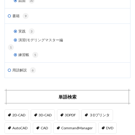
図面
30
書籍
9
実践
3
演習(モデリングマスター編
1
練習帳
5
用語解説
6
単語検索
2D-CAD
3D-CAD
3DPDF
３Dプリンタ
AutoCAD
CAD
CommandManager
DVD