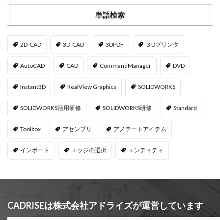
単語検索
2D-CAD
3D-CAD
3DPDF
３Dプリンタ
AutoCAD
CAD
CommandManager
DVD
Instant3D
RealView Graphics
SOLIDWORKS
SOLIDWORKS活用研修
SOLIDWORKS研修
Standard
Toolbox
アセンブリ
アノテートアイテム
インポート
エッジの選択
エンティティ
CADRISEは株式会社アドライズが運営しています