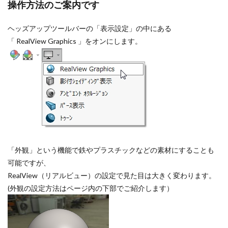
操作方法のご案内です
部品のミラー
部品表
重複定義
鋼材
鋼材レイ
ヘッズアップツールバーの「表示設定」の中にある
検索
「 RealView Graphics 」をオンにします。
「外観」という機能で鉄やプラスチックなどの素材にすることも
可能ですが、
RealView（リアルビュー）の設定で見た目は大きく変わります。
(外観の設定方法はページ内の下部でご紹介します）