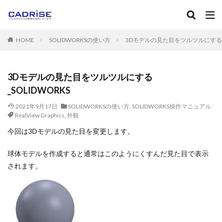
キーワード
HOME
SOLIDWORKSの使い方
3Dモデルの見た目をツルツルにする_S
SOLIDWORKS
ソリッドワークス
フィレット
ねじ
マニュアル
カテゴリー
3Dモデルの見た目をツルツルにする
_SOLIDWORKS
2021年9月17日
SOLIDWORKSの使い方
,
SOLIDWORKS操作マニュアル
タグ
RealView Graphics
,
外観
2D-CAD
3D-CAD
3DPDF
３Dプリンタ
AutoC
今回は3Dモデルの見た目を変更します。
Instant3D
RealView Graphics
SOLIDWORKS
SOL
球体モデルを作成すると通常はこのようにくすんだ見た目で表示
Standard
Toolbox
アセンブリ
アノテートアイテム
されます。
エンティティ
エンティティオフセット
エンティティの
カーブ
キャンペーン
グレード
コンフィギュレー
サブアセンブリ
シェル
システムオプション
ショ
スケッチフィレット
スケッチ修復
スケッチ編集