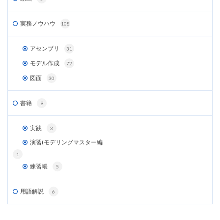
実務ノウハウ
108
アセンブリ
31
モデル作成
72
図面
30
書籍
9
実践
3
演習(モデリングマスター編
1
練習帳
5
用語解説
6