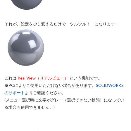
セミナー
ダウエルピン記号
データ活用
デカル
テンプレート
トリム
トレース
ネジ
ねじ山
パック&ゴー
パワートリム
ビューのトリミング
フ
それが、設定を少し変えるだけで ツルツル！ になります！
フィルパターン
フィレット
フォント
ブラインド
ヘリカルとスパイラル
マウスジェスチャー
マウスポイ
ミラー
モーションスタディ
モデリング
モデルの
よくわかる！SOLIDWORKS活用研修3次元設計
ラップ
レイアウトスケッチ
ロフト
中間ファイル
仮想交
分割ライン
参照ジオメトリ
参考寸法
合致
合
これは
Real View（リアルビュー）
という機能です。
図面ドキュメント
図面ビュー
図面作成
基礎
※PCによりご使用いただけない場合があります。
SOLIDWORKS
のサポート
よりご確認ください。
寸法配置
干渉認識
強度解析
形状違い
投影
(メニュー選択時に文字がグレー（選択できない状態）になってい
操作基礎講習会
新表示方向
材料
材料力学
板
る場合も使用できません。)
構成部品プレビューウィンド
構成部品置き換え
機械製
穴ウィザード
組み合わせ
線種
色設定
薄板フ
表示方向
設計変更
詳細穴
講座
講習
質