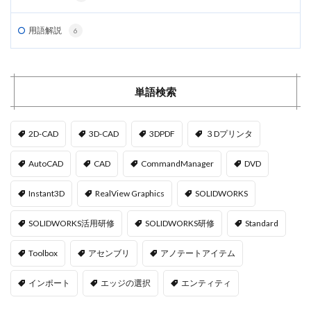
用語解説
6
単語検索
2D-CAD
3D-CAD
3DPDF
３Dプリンタ
AutoCAD
CAD
CommandManager
DVD
Instant3D
RealView Graphics
SOLIDWORKS
SOLIDWORKS活用研修
SOLIDWORKS研修
Standard
Toolbox
アセンブリ
アノテートアイテム
インポート
エッジの選択
エンティティ