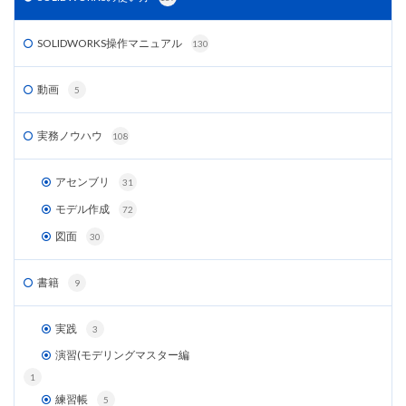
SOLIDWORKS操作マニュアル
130
動画
5
実務ノウハウ
108
アセンブリ
31
モデル作成
72
図面
30
書籍
9
実践
3
演習(モデリングマスター編
1
練習帳
5