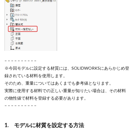
部品のミラー
部品表
重複定義
鋼材
鋼材レイ
検索
– – – – – – – – – –
※今回モデルに設定する材質には、SOLIDWORKSにあらかじめ登
録されている材料を使用します。
そのため、重量についてはあくまでも参考値となります。
実際に使用する材料での正しい重量が知りたい場合は、その材料
の物性値で材料を登録する必要があります。
– – – – – – – – – –
1. モデルに材質を設定する方法