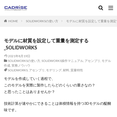
キーワード
HOME
SOLIDWORKSの使い方
モデルに材質を設定して重量を測定する_
SOLIDWORKS
ソリッドワークス
フィレット
ねじ
マニュアル
カテゴリー
モデルに材質を設定して重量を測定する
_SOLIDWORKS
2021年8月19日
タグ
SOLIDWORKSの使い方
,
SOLIDWORKS操作マニュアル
,
アセンブリ
,
モデル
作成
,
実務ノウハウ
2D-CAD
3D-CAD
3DPDF
３Dプリンタ
AutoC
SOLIDWORKS
,
アセンブリ
,
モデリング
,
材料
,
質量特性
Instant3D
RealView Graphics
SOLIDWORKS
SOL
モデルを作成していく過程で、
Standard
Toolbox
アセンブリ
アノテートアイテム
このモデルを実際に製作したらどのくらいの重さなの？
エンティティ
エンティティオフセット
エンティティの
と思ったことはありませんか？
カーブ
キャンペーン
グレード
コンフィギュレー
技術計算が速やかにできることは体積情報を持つ3Dモデルの醍醐
サブアセンブリ
シェル
システムオプション
ショ
味です。
スケッチフィレット
スケッチ修復
スケッチ編集