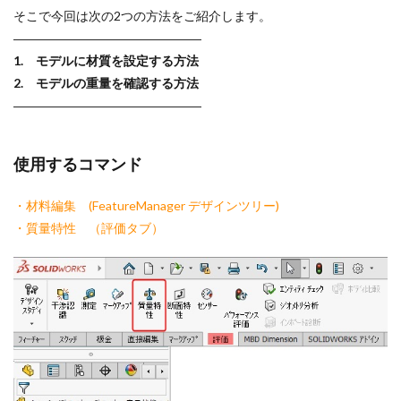
そこで今回は次の2つの方法をご紹介します。
セミナー
ダウエルピン記号
データ活用
デカル
―――――――――――――――
テンプレート
トリム
トレース
ネジ
ねじ山
1. モデルに材質を設定する方法
パック&ゴー
パワートリム
ビューのトリミング
フ
2. モデルの重量を確認する方法
フィルパターン
フィレット
フォント
ブラインド
―――――――――――――――
ヘリカルとスパイラル
マウスジェスチャー
マウスポイ
ミラー
モーションスタディ
モデリング
モデルの
使用するコマンド
よくわかる！SOLIDWORKS活用研修3次元設計
ラップ
・材料編集 (FeatureManager デザインツリー)
レイアウトスケッチ
ロフト
中間ファイル
仮想交
・質量特性 （評価タブ）
分割ライン
参照ジオメトリ
参考寸法
合致
合
図面ドキュメント
図面ビュー
図面作成
基礎
寸法配置
干渉認識
強度解析
形状違い
投影
操作基礎講習会
新表示方向
材料
材料力学
板
構成部品プレビューウィンド
構成部品置き換え
機械製
穴ウィザード
組み合わせ
線種
色設定
薄板フ
表示方向
設計変更
詳細穴
講座
講習
質