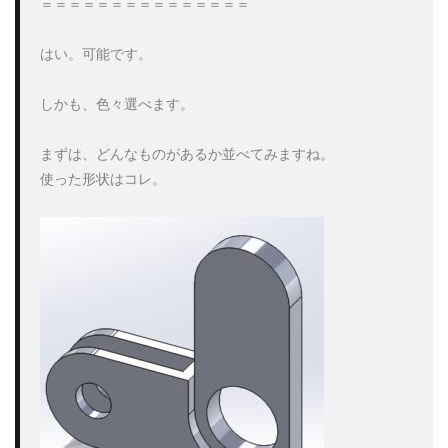
＝＝＝＝＝＝＝＝＝＝＝＝＝＝＝

部品のミラー
部品表
重複定義
鋼材
鋼材レイ
はい。可能です。

検索
しかも、色々選べます。

まずは、どんなものがあるか並べてみますね。

使った形状はコレ。
