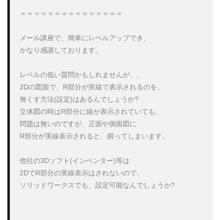
セミナー
ダウエルピン記号
データ活用
デカル
＝＝＝＝＝＝＝＝＝＝＝＝＝＝＝

テンプレート
トリム
トレース
ネジ
ねじ山
メール講座で、簡単にレベルアップでき、

パック&ゴー
パワートリム
ビューのトリミング
フ
かなり感謝しております。

フィルパターン
フィレット
フォント
ブラインド
ヘリカルとスパイラル
マウスジェスチャー
マウスポイ
レベルの低い質問かもしれませんが、、

ミラー
モーションスタディ
モデリング
モデルの
2Dの図面で、R部分が実線で表示されるのを、

よくわかる！SOLIDWORKS活用研修3次元設計
ラップ
無くす方法(設定)はあるんでしょうか?

立体図の時はR部分に線が表示されていても、

レイアウトスケッチ
ロフト
中間ファイル
仮想交
問題は無いのですが、正面や側面図に

分割ライン
参照ジオメトリ
参考寸法
合致
合
R部分が実線表示されると、困ってしまいます。

図面ドキュメント
図面ビュー
図面作成
基礎
寸法配置
干渉認識
強度解析
形状違い
投影
他社の3Dソフト(インベンター)等は

操作基礎講習会
新表示方向
材料
材料力学
板
2DでR部分の実線表示はされないので、

ソリッドワークスでも、設定可能なんでしょうか?

構成部品プレビューウィンド
構成部品置き換え
機械製
穴ウィザード
組み合わせ
線種
色設定
薄板フ
表示方向
設計変更
詳細穴
講座
講習
質