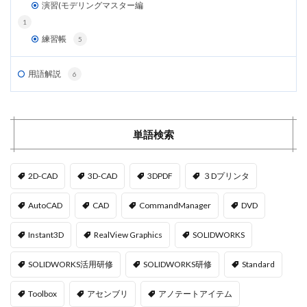
演習(モデリングマスター編
1
練習帳
5
用語解説
6
単語検索
2D-CAD
3D-CAD
3DPDF
３Dプリンタ
AutoCAD
CAD
CommandManager
DVD
Instant3D
RealView Graphics
SOLIDWORKS
SOLIDWORKS活用研修
SOLIDWORKS研修
Standard
Toolbox
アセンブリ
アノテートアイテム