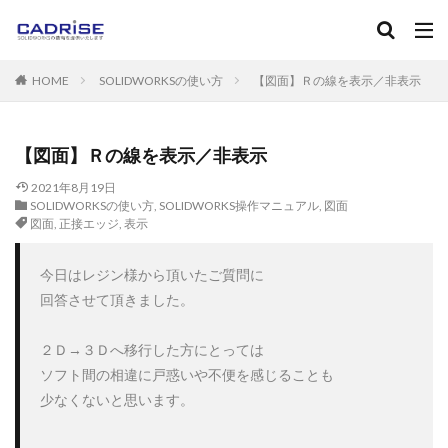
キーワード
HOME
SOLIDWORKSの使い方
【図面】Ｒの線を表示／非表示
SOLIDWORKS
ソリッドワークス
フィレット
ねじ
マニュアル
カテゴリー
【図面】Ｒの線を表示／非表示
2021年8月19日
SOLIDWORKSの使い方
,
SOLIDWORKS操作マニュアル
,
図面
図面
,
正接エッジ
,
表示
タグ
2D-CAD
3D-CAD
3DPDF
３Dプリンタ
AutoC
今日はレジン様から頂いたご質問に

Instant3D
RealView Graphics
SOLIDWORKS
SOL
回答させて頂きました。

Standard
Toolbox
アセンブリ
アノテートアイテム
エンティティ
エンティティオフセット
エンティティの
２Ｄ→３Ｄへ移行した方にとっては

ソフト間の相違に戸惑いや不便を感じることも

カーブ
キャンペーン
グレード
コンフィギュレー
少なくないと思います。

サブアセンブリ
シェル
システムオプション
ショ
スケッチフィレット
スケッチ修復
スケッチ編集