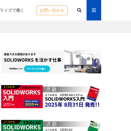
ライズで働く
お問い合わせ
nager
DVD
ORKS研修
選択
オフセット
ズ公差
スケッチ
ト寸法
ラリ