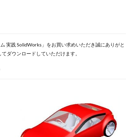
トリム
トレース
ネジ
ねじ山
バージョン
パース表示
パワートリム
ビューのトリミング
ファイル名の変更
フィーチャ
フィレット
フォント
ブラインド
プレス技術
プロパティ
ラル
マウスジェスチャー
マウスポインタ
マウス操作
マルチ
実践 SolidWorks」をお買い求めいただき誠にありがと
ィ
モデリング
モデルの回転
よくわかる！SOLIDWORKS活用研修
してダウンロードしていただけます。
ューアル
ループ選択
レイアウトスケッチ
ロフト
中間ファイ
入門
分割ライン
参照ジオメトリ
参考寸法
合致
m
転
図面
図面ドキュメント
図面ビュー
図面作成
基礎
法
寸法変更
寸法配置
干渉認識
強度解析
形状違い
束
操作基礎講習会
新表示方向
材料
材料力学
板金
ーウィンド
構成部品置き換え
機械製図
正接エッジ
測定
組み合わせ
線種
色設定
薄板フィーチャー
表示
表示
細穴
講座
講習
質量特性
輪郭選択
透明度変更
選
定義
鋼材
鋼材レイアウト
階層リンク
面取り