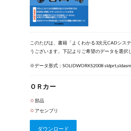
テンプレート
パック&ゴー
フィルパターン
ヘリカルとスパイ
このたびは、書籍「よくわかる3次元CADシステム 
モーションスタデ
うございます。下記よりご希望のデータを選択
ラップ
リニ
仮想線
保存
※データ形式：SOLIDWORKS2008 sldprt,sldas
合致参照
回
完全定義
寸
ＯＲカー
押し出し
拘
構成部品プレビュ
部品
穴ウィザード
アセンブリ
設計変更
詳
部品表
重複
ダウンロード