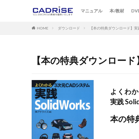
D
特
プ
マニュアル
本/教材
DV
SOLIDWORKS
ソリ
D
特
プ
HOME
ダウンロード
【本の特典ダウンロード】実践 So
カテゴリー
【本の特典ダウンロード】実践
タグ
2D-CAD
3D-
Instant3D
Re
よくわか
Standard
Too
実践 Soli
エンティティ
カーブ
キャ
本の特
サブアセンブリ
スケッチフィレッ
セミナー
ダ