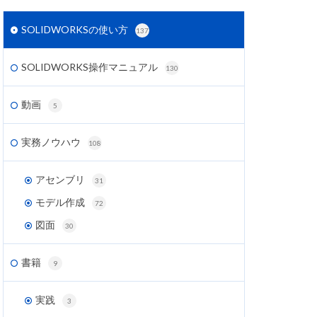
SOLIDWORKSの使い方
137
SOLIDWORKS操作マニュアル
130
動画
5
実務ノウハウ
108
アセンブリ
31
モデル作成
72
図面
30
書籍
9
実践
3