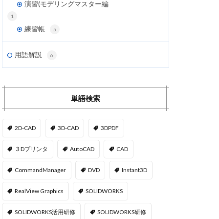
演習(モデリングマスター編
1
練習帳
5
用語解説
6
単語検索
2D-CAD
3D-CAD
3DPDF
３Dプリンタ
AutoCAD
CAD
CommandManager
DVD
Instant3D
RealView Graphics
SOLIDWORKS
SOLIDWORKS活用研修
SOLIDWORKS研修