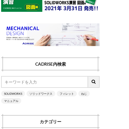
パターン
ー
ボディ
ミラー
3次元設計
ル
仮想交点
合致の整列状態
CADRISE内検索
外観
投影
抜き勾配
構成部品のミラー
SOLIDWORKS
ソリッドワークス
フィレット
ねじ
研修
マニュアル
パネル
表示方向
択
部品のミラー
カテゴリー