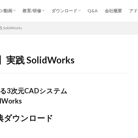
VDのご注文・お支払い・発送について
定商取引法に基づく表記
ライバシーポリシー
【教育/研修】SOLIDWORKS 3次元設計の
【教育/研修】SOLIDWORKS マルチボデ
【教育/研修】SOLIDWORKS トップダウ
メールセミナー
D/動画
教育/研修
ダウンロード
Q&A
会社概要
アド
基礎編
ィ設計編
ンアセンブリ編
ッドワークス
フィレット
ねじ
マニュアル
VDのご注文・お支払い・発送について
定商取引法に基づく表記
ライバシーポリシー
【教育/研修】SOLIDWORKS 3次元設計の
【教育/研修】SOLIDWORKS マルチボデ
【教育/研修】SOLIDWORKS トップダウ
メールセミナー
lidWorks
基礎編
ィ設計編
ンアセンブリ編
 SolidWorks
CAD
3DPDF
３Dプリンタ
AutoCAD
CAD
CommandMa
alView Graphics
SOLIDWORKS
SOLIDWORKS活用研修
SOLIDW
る3次元CADシステム
lbox
アセンブリ
アノテートアイテム
インポート
エッジの
dWorks
エンティティオフセット
エンティティのミラー
エンティティ変換
ンペーン
グレード
コンフィギュレーション
サーフェス
サイ
典ダウンロード
シェル
システムオプション
ショートカットキー
スイープ
ト
スケッチ修復
スケッチ編集
スケッチ駆動パターン
スマー
ウエルピン記号
データ活用
デカル
テキスト
デザインライブ