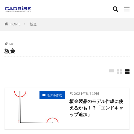
キーワード
HOME
板金
SOLIDWORKS
ソリッドワークス
フィレット
ねじ
マニュアル
カテゴリー
TAG
板金
タグ
2D-CAD
3D-CAD
3DPDF
３Dプリンタ
AutoC
Instant3D
RealView Graphics
SOLIDWORKS
SOL
2021年8月19日
Standard
Toolbox
アセンブリ
アノテートアイテム
モデル作成
板金製品のモデル作成に使
エンティティ
エンティティオフセット
エンティティの
えるかも！？「エンドキャ
カーブ
キャンペーン
グレード
コンフィギュレー
ップ追加」
サブアセンブリ
シェル
システムオプション
ショ
スケッチフィレット
スケッチ修復
スケッチ編集