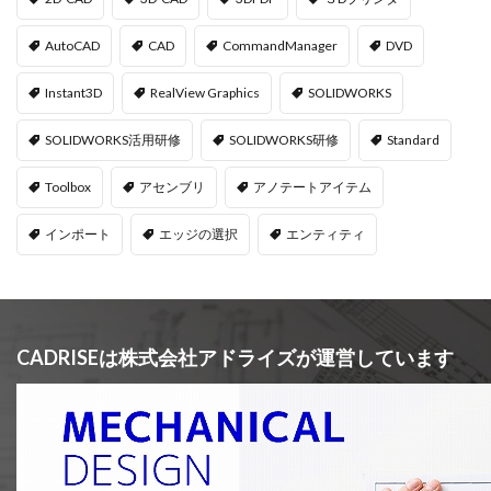
AutoCAD
CAD
CommandManager
DVD
Instant3D
RealView Graphics
SOLIDWORKS
SOLIDWORKS活用研修
SOLIDWORKS研修
Standard
Toolbox
アセンブリ
アノテートアイテム
インポート
エッジの選択
エンティティ
CADRISEは株式会社アドライズが運営しています