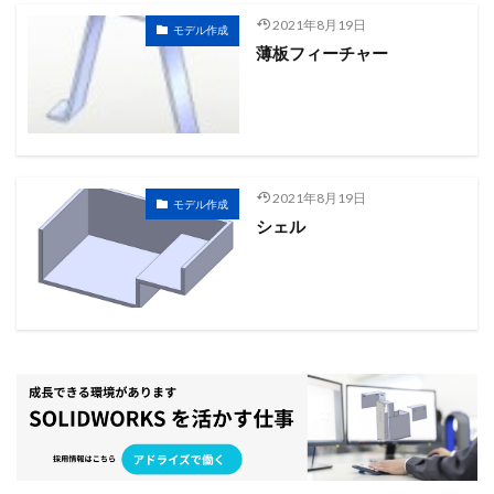
セミナー
ダウエルピン記号
データ活用
デカル
2021年8月19日
モデル作成
薄板フィーチャー
テンプレート
トリム
トレース
ネジ
ねじ山
パック&ゴー
パワートリム
ビューのトリミング
フ
フィルパターン
フィレット
フォント
ブラインド
ヘリカルとスパイラル
マウスジェスチャー
マウスポイ
ミラー
モーションスタディ
モデリング
モデルの
2021年8月19日
モデル作成
よくわかる！SOLIDWORKS活用研修3次元設計
ラップ
シェル
レイアウトスケッチ
ロフト
中間ファイル
仮想交
分割ライン
参照ジオメトリ
参考寸法
合致
合
図面ドキュメント
図面ビュー
図面作成
基礎
寸法配置
干渉認識
強度解析
形状違い
投影
操作基礎講習会
新表示方向
材料
材料力学
板
構成部品プレビューウィンド
構成部品置き換え
機械製
穴ウィザード
組み合わせ
線種
色設定
薄板フ
表示方向
設計変更
詳細穴
講座
講習
質