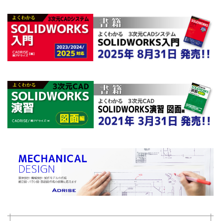
部品のミラー
部品表
重複定義
鋼材
鋼材レイ
検索