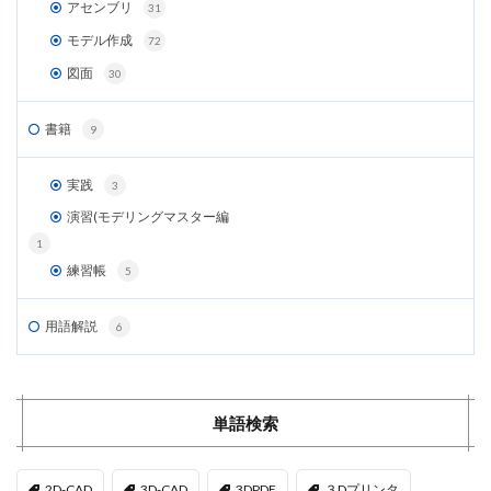
アセンブリ
31
モデル作成
72
図面
30
書籍
9
実践
3
演習(モデリングマスター編
1
練習帳
5
用語解説
6
単語検索
2D-CAD
3D-CAD
3DPDF
３Dプリンタ