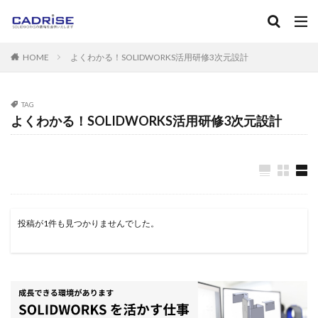
キーワード
HOME
よくわかる！SOLIDWORKS活用研修3次元設計
SOLIDWORKS
ソリッドワークス
フィレット
ねじ
マニュアル
カテゴリー
TAG
よくわかる！SOLIDWORKS活用研修3次元設計
タグ
2D-CAD
3D-CAD
3DPDF
３Dプリンタ
AutoC
Instant3D
RealView Graphics
SOLIDWORKS
SOL
投稿が1件も見つかりませんでした。
Standard
Toolbox
アセンブリ
アノテートアイテム
エンティティ
エンティティオフセット
エンティティの
カーブ
キャンペーン
グレード
コンフィギュレー
サブアセンブリ
シェル
システムオプション
ショ
スケッチフィレット
スケッチ修復
スケッチ編集