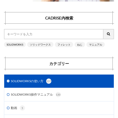
部品のミラー
部品表
重複定義
鋼材
鋼材レイ
CADRISE内検索
検索
SOLIDWORKS
ソリッドワークス
フィレット
ねじ
マニュアル
カテゴリー
SOLIDWORKSの使い方
137
SOLIDWORKS操作マニュアル
130
動画
5