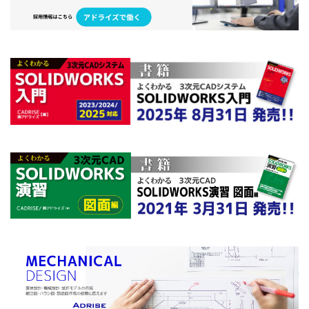
セミナー
ダウエルピン記号
データ活用
デカル
テンプレート
トリム
トレース
ネジ
ねじ山
パック&ゴー
パワートリム
ビューのトリミング
フ
フィルパターン
フィレット
フォント
ブラインド
ヘリカルとスパイラル
マウスジェスチャー
マウスポイ
ミラー
モーションスタディ
モデリング
モデルの
よくわかる！SOLIDWORKS活用研修3次元設計
ラップ
レイアウトスケッチ
ロフト
中間ファイル
仮想交
分割ライン
参照ジオメトリ
参考寸法
合致
合
図面ドキュメント
図面ビュー
図面作成
基礎
寸法配置
干渉認識
強度解析
形状違い
投影
操作基礎講習会
新表示方向
材料
材料力学
板
構成部品プレビューウィンド
構成部品置き換え
機械製
穴ウィザード
組み合わせ
線種
色設定
薄板フ
表示方向
設計変更
詳細穴
講座
講習
質