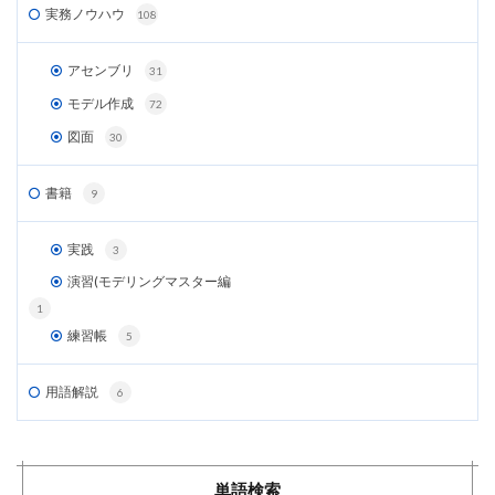
実務ノウハウ
108
アセンブリ
31
モデル作成
72
図面
30
書籍
9
実践
3
演習(モデリングマスター編
1
練習帳
5
用語解説
6
単語検索