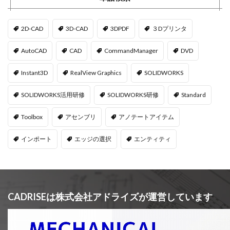
2D-CAD
3D-CAD
3DPDF
３Dプリンタ
AutoCAD
CAD
CommandManager
DVD
Instant3D
RealView Graphics
SOLIDWORKS
SOLIDWORKS活用研修
SOLIDWORKS研修
Standard
Toolbox
アセンブリ
アノテートアイテム
インポート
エッジの選択
エンティティ
CADRISEは株式会社アドライズが運営しています