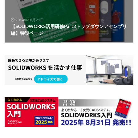
部品のミラー
部品表
重複定義
鋼材
鋼材レイ
2014年10月21日
検索
【SOLIDWORKS活用研修Part3トップダウンアセンブリ
編】特設ページ