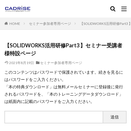
キーワード
HOME
セミナー参加者専用ページ
【SOLIDWORKS活用研修Par
SOLIDWORKS
ソリッドワークス
フィレット
ねじ
マニュアル
カテゴリー
【SOLIDWORKS活用研修Part3 】セミナー受講者
様特設ページ
2021年8月19日
セミナー参加者専用ページ
タグ
このコンテンツはパスワードで保護されています。続きを見るに
2D-CAD
3D-CAD
3DPDF
３Dプリンタ
AutoC
はパスワードをご入力ください。
Instant3D
RealView Graphics
SOLIDWORKS
SOL
「本の特典ダウンロード」は無料メールセミナーに登録後に発行
Standard
Toolbox
アセンブリ
アノテートアイテム
されるパスワードを、「本のトレーニングデータダウンロード」
は紙面内に記載のパスワードをご入力ください。
エンティティ
エンティティオフセット
エンティティの
カーブ
キャンペーン
グレード
コンフィギュレー
サブアセンブリ
シェル
システムオプション
ショ
スケッチフィレット
スケッチ修復
スケッチ編集