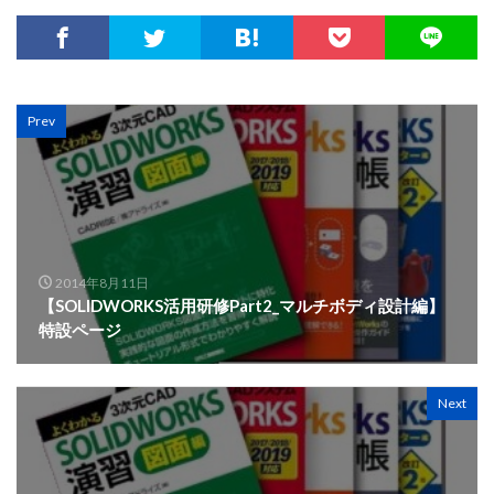
セミナー
ダウエルピン記号
データ活用
デカル
テンプレート
トリム
トレース
ネジ
ねじ山
パック&ゴー
パワートリム
ビューのトリミング
フ
フィルパターン
フィレット
フォント
ブラインド
Prev
ヘリカルとスパイラル
マウスジェスチャー
マウスポイ
ミラー
モーションスタディ
モデリング
モデルの
よくわかる！SOLIDWORKS活用研修3次元設計
ラップ
レイアウトスケッチ
ロフト
中間ファイル
仮想交
2014年8月11日
分割ライン
参照ジオメトリ
参考寸法
合致
合
【SOLIDWORKS活用研修Part2_マルチボディ設計編】
図面ドキュメント
図面ビュー
図面作成
基礎
特設ページ
寸法配置
干渉認識
強度解析
形状違い
投影
操作基礎講習会
新表示方向
材料
材料力学
板
Next
構成部品プレビューウィンド
構成部品置き換え
機械製
穴ウィザード
組み合わせ
線種
色設定
薄板フ
表示方向
設計変更
詳細穴
講座
講習
質