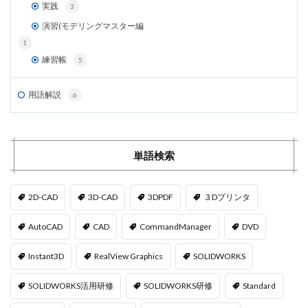
実践
3
演習(モデリングマスター編
1
練習帳
5
用語解説
6
単語検索
2D-CAD
3D-CAD
3DPDF
３Dプリンタ
AutoCAD
CAD
CommandManager
DVD
Instant3D
RealView Graphics
SOLIDWORKS
SOLIDWORKS活用研修
SOLIDWORKS研修
Standard