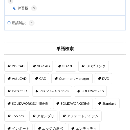
1
練習帳
5
用語解説
6
単語検索
2D-CAD
3D-CAD
3DPDF
３Dプリンタ
AutoCAD
CAD
CommandManager
DVD
Instant3D
RealView Graphics
SOLIDWORKS
SOLIDWORKS活用研修
SOLIDWORKS研修
Standard
Toolbox
アセンブリ
アノテートアイテム
インポート
エッジの選択
エンティティ