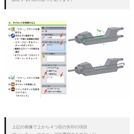
セミナー
ダウエルピン記号
データ活用
デカル
テンプレート
トリム
トレース
ネジ
ねじ山
パック&ゴー
パワートリム
ビューのトリミング
フ
フィルパターン
フィレット
フォント
ブラインド
ヘリカルとスパイラル
マウスジェスチャー
マウスポイ
ミラー
モーションスタディ
モデリング
モデルの
よくわかる！SOLIDWORKS活用研修3次元設計
ラップ
レイアウトスケッチ
ロフト
中間ファイル
仮想交
分割ライン
参照ジオメトリ
参考寸法
合致
合
図面ドキュメント
図面ビュー
図面作成
基礎
寸法配置
干渉認識
強度解析
形状違い
投影
操作基礎講習会
新表示方向
材料
材料力学
板
構成部品プレビューウィンド
構成部品置き換え
機械製
穴ウィザード
組み合わせ
線種
色設定
薄板フ
上記の画像で上から４つ目の矢印の項目

表示方向
設計変更
詳細穴
講座
講習
質