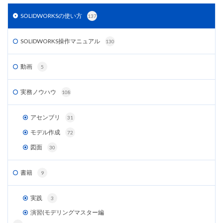
SOLIDWORKSの使い方
137
SOLIDWORKS操作マニュアル
130
動画
5
実務ノウハウ
108
アセンブリ
31
モデル作成
72
図面
30
書籍
9
実践
3
演習(モデリングマスター編