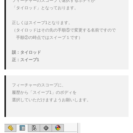
フィーチャーのスコープで選択するボディが

部品のミラー
部品表
重複定義
鋼材
鋼材レイ
「タイロッド」となっております。

検索
正しくはスイープ1となります。

（タイロッドはその先の手順⑤で変更する名前ですので

　手順②の時点ではスイープ１です）

誤：タイロッド
フィーチャーのスコープに、

履歴から「スイープ1」のボディを

選択していただけますようお願いします。
