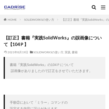
キーワード
HOME
SOLIDWORKSの使い方
【訂正】書籍『実践SolidWorks
SOLIDWORKS
ソリッドワークス
フィレット
ねじ
マニュアル
カテゴリー
【訂正】書籍『実践SolidWorks』の誤画像につい
て【104Ｐ】
2021年8月19日
SOLIDWORKSの使い方
,
実践
,
書籍
タグ
2D-CAD
3D-CAD
3DPDF
３Dプリンタ
AutoC
書籍『実践SolidWorks』の104Ｐについて

Instant3D
RealView Graphics
SOLIDWORKS
SOL
 誤画像がありましたので訂正をさせていただきます。
Standard
Toolbox
アセンブリ
アノテートアイテム
エンティティ
エンティティオフセット
エンティティの
カーブ
キャンペーン
グレード
コンフィギュレー
サブアセンブリ
シェル
システムオプション
ショ
手順②において「ミラー」コマンドの

スケッチフィレット
スケッチ修復
スケッチ編集
設定する内容に誤りがあります。